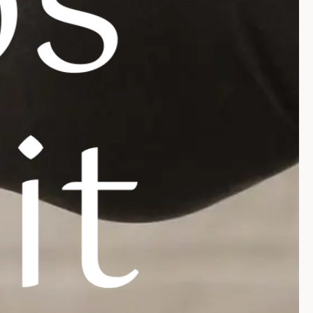
p
s
r
i
t