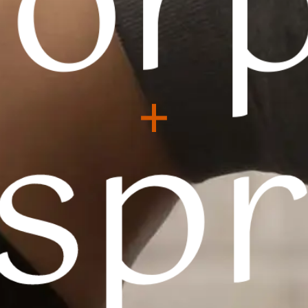
C
o
r
s
p
+