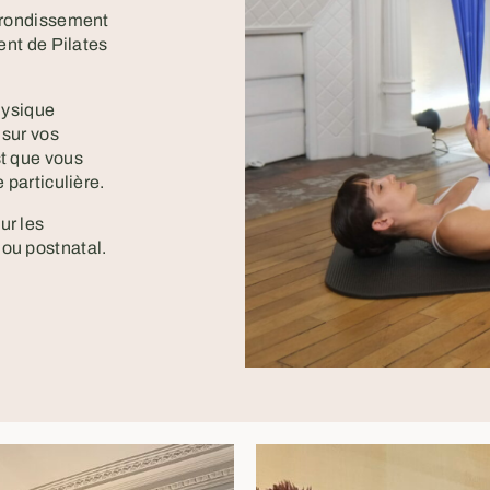
arrondissement
ent de Pilates
hysique
 sur vos
st que vous
 particulière.
ur les
ou postnatal.